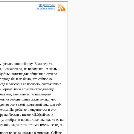
Подписаться
на обновления
ыпускать свою сборку. Если верить
а, к сожалению, не вспомнить. А жаль,
 удобный клиент для общения в сети по
 вроде бы и не было, это сейчас их
гда я раскусил ее прелесть, состоящую в
 нормального клиента страдали еще
чья она, зато сейчас по некоторым
ов на сегодняшний, жаль только, что
сделан дома свой приватный пак, для себя.
телям. Да, ребятам понравилось и они
ума Netz.ru с ником GL5(сейчас, к
у, одобрил и посоветовал выложить ее на
еслось аж до того, что мы имеем сегодня.
 проекте создан раздел о миранде. Сейчас