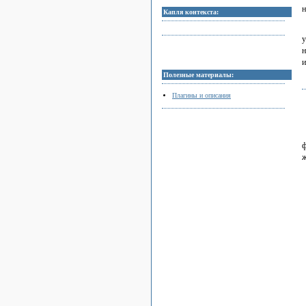
н
Капля контекста:
у
н
и
Полезные материалы:
Плагины и описания
ф
ж