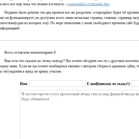
а него все еще пока что можно взглянуть -
weaponplace.ru/miranda.php
.
Недавно было решено эти два проекта все же разделить: weaponplace будет об оружии,
же он функционирует, но доступны всего лишь несколько страниц: главная, страница заг
овостями(одна из которых эта). По мере появления у меня свободного времени сайт буд
нформацией.
Всего оставлено комментариев 0:
Вам есть что сказать по этому поводу? Вы хотите обсудить что-то с другими посетит
орму ниже. Если же вы хотите пообщаться именно с автором сборки и админом сайта, т
е обсуждении я вряд ли приму участие.
Имя
:
E-mail(никому не скажу!)
: