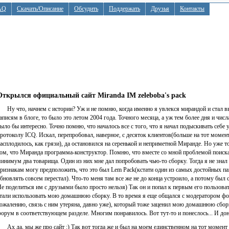
AQ
Скачать/Описание
Обсудить
Поддержать
Друзья
Контакты
Открылся официальный сайт Miranda IM zeleboba's pack
Ну что, начнем с истории? Уж и не помню, когда именно я увлекся мирандой и стал в
аписям в блоге, то было это летом 2004 года. Точного месяца, а уж тем более дня и числ
ыло бы интересно. Точно помню, что началось все с того, что я начал подыскивать себе
ротоколу ICQ. Искал, перепробовал, наверное, с десяток клиентов(больше на тот момент
асплодилось, как грязи), да остановился на серенькой и неприметной Миранде. Но уже то
ом, что Миранда программа-конструктор. Помню, что вместе со мной проблемой поиска
инимум два товарища. Один из них мне дал попробовать чью-то сборку. Тогда я не знал 
ризнакам могу предположить, что это был Lem Pack(кстати один из самых достойных пак
бновлять совсем перестал). Что-то меня там все же не до конца устроило, а потому был 
е поделиться им с друзьями было просто нельзя) Так он и попал к первым его пользова
тали использовать мою домашнюю сборку. В то время я еще общался с модератором фор
ожалению, связь с ним утеряна, давно уже), который тоже заценил мою домашнюю сборк
орум в соответствующем разделе. Многим понравилось. Вот тут-то и понеслось... И дон
Ах да, мы же про сайт :) Так вот тогда же и был на моем единственном на тот момент