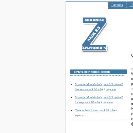
Главная
F
з
—качать последнюю версию:
б
п
р
Miranda IM zeleboba's pack 8.3 update2
т
(инсталлятор 4.55 mb)
+
зеркало
м
Miranda IM zeleboba's pack 8.3 update2
п
(rar-версия 4.67 mb)
+
зеркало
о
Н
Свежая beta (rar-архив 4.95 mb)
+
с
зеркало
с
ф