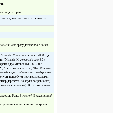
уть.
не мода icq plus.
а когда допустим стоит русский а ты
а меня! а не сразу добавляло в конец
Miranda IM zeleboba´s pack с 2008 года.
ии (Miranda IM zeleboba´s pack 8.3)
 Версия ядра Miranda IM 0.8.12 (ОС -
2", "плохо коннектиться", "Под Windows
о не наблюдаю. Работает как швейцарские
, топусть попробуют проиграть разными
зер дёргается, но звука всё равно нет),
частота дискретизации). Возможно нужно
зываемую Punto Switcher? И какая винда?
настройки-классический вид настроек-