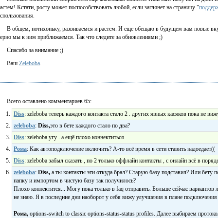
астем! Кстати, росту может поспособствовать любой, если заглянет на страницу "
поддер
спользования.
В общем, потихоньку, развиваемся и растем. И еще обещаю в будущем вам новые вкус
ерно мы к ним приближаемся. Так что следите за обновлениями ;)
Спасибо за внимание ;)
Ваш
Zeleboba
.
Всего оставлено комментариев 65:
Diss
: zeleboba теперь каждого контакта стало 2 . других явных касяков пока не виж
zeleboba
:
Diss,
это в бете каждого стало по два?
Diss
: zeleboba угу . а ещё плохо коннектиться
Рома
: Как автоподключение включить? А-то всё время в сети ставить надоедает((
Diss
: zeleboba забыл сказать , по 2 только оффлайн контакты , с онлайн всё в поряд
zeleboba
:
Diss,
а ты контакты эти откуда брал? Старую базу подставил? Или бету п
папку и импортом в чистую базу так получилось?
Плохо коннектится... Могу пока только в faq отправить. Больше сейчас вариантов 
не знаю. Я в последние дни наоборот у себя вижу улучшения в плане подключения 
Рома,
options-switch to classic options-status-status profiles. Далее выбираем прото