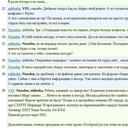
В роли тестера я не очень....
zeleboba
:
VIN,
спасибо. Добавлю тогда в faq по сборке твой рецепт. А то случаетс
конфликт с Пунто.
А что с контактами не так? По-моему, если переносить импортом или же просто гру
старую базу или настройки, то все в норме.
Nurofen
: zeleboba, Зря :) Очередная новость-это первое, второе больше вопросов,
Nurofen
: И убей плагин погоды, от него тока хлопоты. Да и не актуальным стал т
zeleboba
:
Nurofen,
ну на миранде нельзя сделать денег :) Она бесплатна. Посещаем
новость будет и так, только позже)
А что за хлопоты у тебя с плагином погоды?
Nurofen
: zeleboba, Оперативы поджирал + меняют постоянно ini город заеб... искат
Nurofen
: И имхо переработать сборку плагинов, некоторые к сажелению и не под
zeleboba
:
Nurofen,
ну проблему с ini файлом давно уже решили. На форуме сборк
yahoo. Сейчас с ним и берется информация о погоде. Уже много месяцев проблемы
А гаджеты лично я не люблю :)
VIN
:
Nurofen,
zeleboba,
Ребята, извините за ламерство! Я конечно (относительно п
поставил Миру заново...... Ничего не меняя в погоде, Москва работала без ошиб
плагинами! Короче проблем не было! Только я в настройках поменял ID города, с
при СТАРТЕ Миранды! Я программист, поэтому не пережовывайте каждую буковк
Антивир: ESET Smart Security 4.0.474.0
Прямой доступ через DSL.
Дополнительных сетевых программ не стоит кроме cFosSpeed (он уж точно не игра