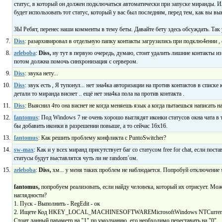
статус, в который он должен подключаться автоматически при запуске миранды. 
будет использовать тот статус, который у вас был последним, перед тем, как вы в
ЗЫ Ребят, перенес наши комменты в тему беты. Давайте бету здесь обсуждать. Так 
Diss
: разархивировал в отдельную папку контакты загрузились при подклю4ении , 
zeleboba
:
Diss,
ну тут в первую очередь, думаю, стоит удалить лишние контакты из
потом должна помочь синхронизация с сервером.
Diss
: звука нету...
Diss
: звук есть , Я тупонул... нет зна4ка авторизации на против контактов в списке
детали то миранда виснет .. ещё нет зна4ка пола на против контакта .
Diss
: Выяснил 4то она виснет не когда меняешь язык а когда пытаешься написать на
fantomus
: Под Windows 7 не очень хорошо выглядят иконки статусов окна чата в 
бы добавить иконки в разрешении повыше, а то сейчас 16х16.
fantomus
: Как решить проблему конфликта с PuntoSwitcher?
sw-max
: Как и у всех миранд присутствует баг со статусом free for chat, если пост
статусы будут выставлятся чуть ли не random´ом.
zeleboba
:
Diss,
хм... у меня таких проблем не наблюдается. Попробуй отключение sp
fantomus,
попробуем реализовать, если найду человека, который их отрисует. Мо
наглядности?
1. Пуск - Выполнить - RegEdit - ок
2. Ищете Код HKEY_LOCAL_MACHINESOFTWAREMicrosoftWindows NTCurrent
Стоит данный параметр на "1" по умолчанию, его необходимо переставить на "0"