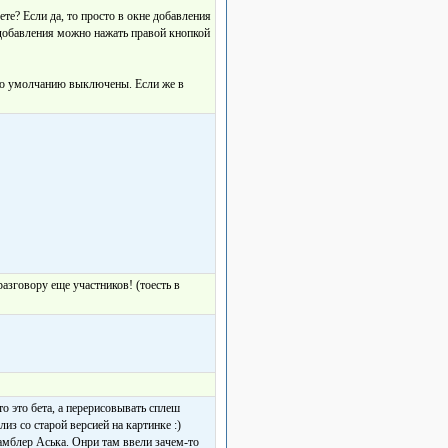
ете? Если да, то просто в окне добавления
 добавления можно нажать правой кнопкой
 по умолчанию выключены. Если же в
азговору еще участников! (тоесть в
о это бета, а перерисовывать сплеш
лиз со старой версией на картинке :)
амблер Аська. Онри там ввели зачем-то