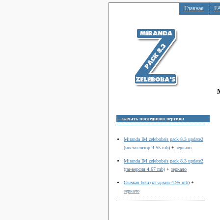
Главная
F
—качать последнюю версию:
Miranda IM zeleboba's pack 8.3 update2
(инсталлятор 4.55 mb)
+
зеркало
Miranda IM zeleboba's pack 8.3 update2
(rar-версия 4.67 mb)
+
зеркало
Свежая beta (rar-архив 4.95 mb)
+
зеркало