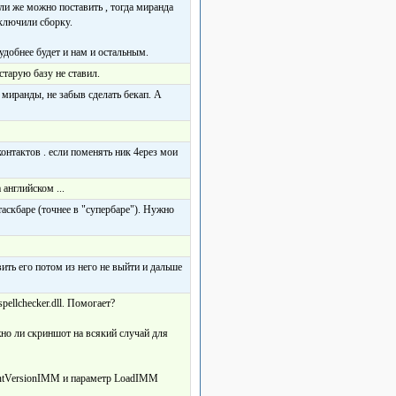
Или же можно поставить
, тогда миранда
ыключили сборку.
удобнее будет и нам и остальным.
старую базу не ставил.
 миранды, не забыв сделать бекап. А
 контактов . если поменять ник 4ерез мои
 английском ...
таскбаре (точнее в "супербаре"). Нужно
авить его потом из него не выйти и дальше
ellchecker.dll. Помогает?
жно ли скриншот на всякий случай для
VersionIMM и параметр LoadIMM