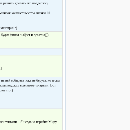
же решили сделать его поддержку.
к-список контактов-эстра значки. И
ментарий :)
 будит финал выйдет и девятка)))
]
 на ней собирать пока не берусь, но и сам
 пока подожду еще какое-то время. Вот
ка что :(
 контактами... Я недавно перебил Миру