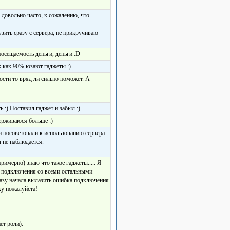
я довольно часто, к сожалению, что
зить сразу с сервера, не прикручиваю
 посещаемость деньги, деньги :D
ак как 90% юзают гаджеты :)
ости то вряд ли сильно поможет. А
ь :) Поставил гаджет и забыл :)
держиваюся больше :)
и посоветовали к использованию сервера
 не наблюдается.
римерно) знаю что такое гаджеты..... Я
ок подключения со всеми остальными
разу начала вылазить ошибка подключения
у пожалуйста!
ет роли).