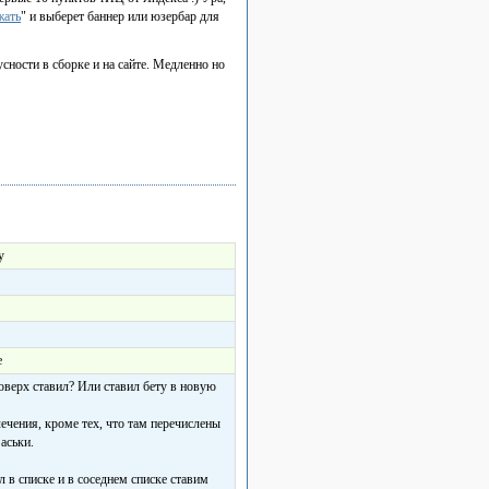
жать
" и выберет баннер или юзербар для
ности в сборке и на сайте. Медленно но
у
е
оверх ставил? Или ставил бету в новую
лечения, кроме тех, что там перечислены
аськи.
кол в списке и в соседнем списке ставим