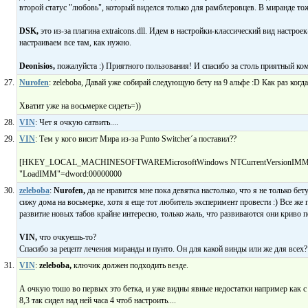
второй статус "любовь", который виделся только для рамблеровцев. В миранде то
DSK,
это из-за плагина extraicons.dll. Идем в настройки-классический вид настрое
настраиваем все там, как нужно.
Deonisios,
пожалуйста :) Приятного пользования! И спасибо за столь приятный ком
Nurofen
: zeleboba, Давай уже собирай следующую бету на 9 альфе :D Как раз когда
Хватит уже на восьмерке сидеть=))
VIN
: Чет я очкую сатвить....
VIN
: Тем у кого висит Мира из-за Punto Switcher´а поставил??
[HKEY_LOCAL_MACHINESOFTWAREMicrosoftWindows NTCurrentVersionIMM
"LoadIMM"=dword:00000000
zeleboba
:
Nurofen,
да не нравится мне пока девятка настолько, что я не только бету
сижу дома на восьмерке, хотя я еще тот любитель эксперимент провести :) Все же
развитие новых табов крайне интересно, только жаль, что развиваются они криво по
VIN,
что очкуешь-то?
Спасибо за рецепт лечения миранды и пунто. Он для какой винды или же для всех?
VIN
:
zeleboba,
ключик должен подходить везде.
А очкую тошо во первых это бетка, и уже видны явные недостатки например как с
8,3 так сидел над ней часа 4 чтоб настроить....