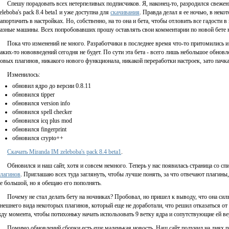
Спешу порадовать всех нетерпеливых подписчиков. Я, наконец-то, разродился свеже
eleboba's pack 8.4 beta1 и уже доступна для
скачивания
. Правда делал я ее ночью, в неко
апортачить в настройках. Но, собственно, на то она и бета, чтобы отловить все гадости 
азные машины. Всех попробовавших прошу оставлять свои комментарии по новой бете на 
Пока что изменений не много. Разработчики в последнее время что-то притомились 
аких-то нововведений сегодня не будет. По сути эта бета - всего лишь небольшое обновл
овых плагинов, никакого нового функционала, никакой переработки настроек, зато пачк
Изменилось:
обновил ядро до версии 0.8.11
обновился tipper
обновился version info
обновился spell checker
обновился icq plus mod
обновился fingerprint
обновился crypto++
Скачать Miranda IM zeleboba's pack 8.4 beta1
.
Обновился и наш сайт, хотя и совсем немного. Теперь у нас появилась страница со сп
лагинов
. Приглашаю всех туда заглянуть, чтобы лучше понять, за что отвечают плагины
е большой, но я обещаю его пополнять.
Почему не стал делать бету на ночниках? Пробовал, но пришел к выводу, что она силь
нешнего вида некоторых плагинов, который еще не доработали, что решил отказаться от
ду момента, чтобы потихоньку начать использовать 9 ветку ядра и сопутствующие ей ве
Помимо обновлений сборки есть еще маленькая новость. Наш сайт получил на днях п