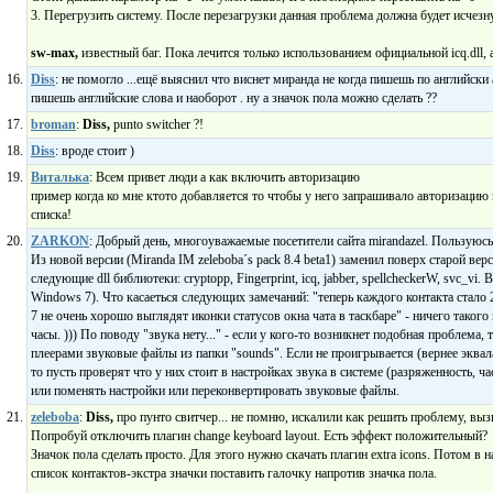
3. Перегрузить систему. После перезагрузки данная проблема должна будет исчезн
sw-max,
известный баг. Пока лечится только использованием официальной icq.dll, а 
Diss
: не помогло ...ещё выяснил что виснет миранда не когда пишешь по английски 
пишешь английские слова и наоборот . ну а значок пола можно сделать ??
broman
:
Diss,
punto switcher ?!
Diss
: вроде стоит )
Виталька
: Всем привет люди а как включить авторизацию
пример когда ко мне ктото добавляется то чтобы у него запрашивало авторизацию н
списка!
ZARKON
: Добрый день, многоуважаемые посетители сайта mirandazel. Пользуюсь 
Из новой версии (Miranda IM zeleboba´s pack 8.4 beta1) заменил поверх старой верс
следующие dll библиотеки: cryptopp, Fingerprint, icq, jabber, spellcheckerW, svc_vi.
Windows 7). Что касаеться следующих замечаний: "теперь каждого контакта стало 
7 не очень хорошо выглядят иконки статусов окна чата в таскбаре" - ничего таког
часы. ))) По поводу "звука нету..." - если у кого-то возникнет подобная проблема
плеерами звуковые файлы из папки "sounds". Если не проигрывается (вернее эквалай
то пусть проверят что у них стоит в настройках звука в системе (разряженность, 
или поменять настройки или переконвертировать звуковые файлы.
zeleboba
:
Diss,
про пунто свитчер... не помню, искалили как решить проблему, вы
Попробуй отключить плагин change keyboard layout. Есть эффект положительный?
Значок пола сделать просто. Для этого нужно скачать плагин extra icons. Потом в 
список контактов-экстра значки поставить галочку напротив значка пола.