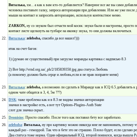
Виталька,
хм... а как к вам кто-то добавляется? Наверное все же вы сами добавля
человека поставьте галку, запроса авторизации при добавлении. Или же уже после
мыши на контакт и запросить авторизацию, используя контекстное меню.
ZARKON,
ну со звуком был отчасти мой косяк: звуки были и настроены, просто
контакт листе щелкнуть на тулбаре на иконку звука, то они должны включиться.
Виталька
:
zeleboba,
спасибо да все нашел!)))
итак на счет багов:
1) (думаю не существенный) при загрузке миранды картинка с надписью 8.3
2) Вот http://vrnd.org.ua/_ph/2/185839350.jpg два статуса Любовь
(а помоему должно быть серце и любовь,если я не прав поправте меня)
Виталька
:
zeleboba,
а возможно ли сделать в Миранде как в ICQ 6.5 добавлять к р
одном чате общатся в 3, 4, 5м ???)
DSK
: таже проблема как и в 8.3 не видны значки авторизации
значки в настройке есть, а вот тут Options-Plugins-Auth State
слот для значка скрыт..
Deonisios
: Просто спасибо. После того как поставил бету все заработало.
zeleboba
:
Виталька,
ну про картинку можно никогда мне не напоминать, потому чт
каждый раз - геморрой. Так что в бете это не страшно. Плохо будет, если сделаю ре
Два статуса тоже норма. Один официальный ICQ, второй появился, когда вышла Р