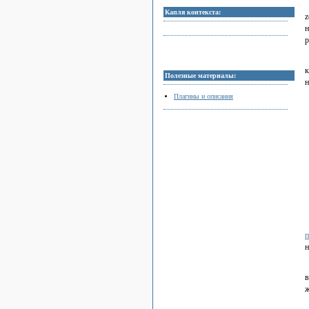
Капля контекста:
z
н
р
к
Полезные материалы:
н
Плагины и описания
п
н
в
ж